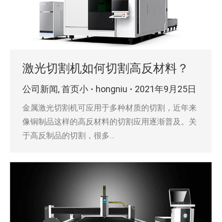
激光切割机如何切割高反材料？
公司新闻
,
首页小
hongniu
2021年9月25日
金属激光切割机可应用于多种材质的切割，近年来
像铜制品这样的高反材料的切割应用逐渐普及。关
于高反制品的切割，很多…