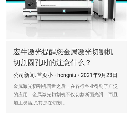
宏牛激光提醒您金属激光切割机
切割圆孔时的注意什么？
公司新闻
,
首页小
hongniu
2021年9月23日
金属激光切割机问世之后，在各行各业得到了广泛
的应用，金属激光切割机不仅切割断面光滑，而且
加工灵活,尤其是在切割…