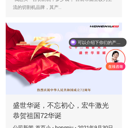
流的切割机品牌，其产…
可以介绍下你们的产品么
你们是怎么收费的呢
盛世华诞，不忘初心，宏牛激光
恭贺祖国72华诞
公司新闻
,
首页小
hongniu
2021年9月30日