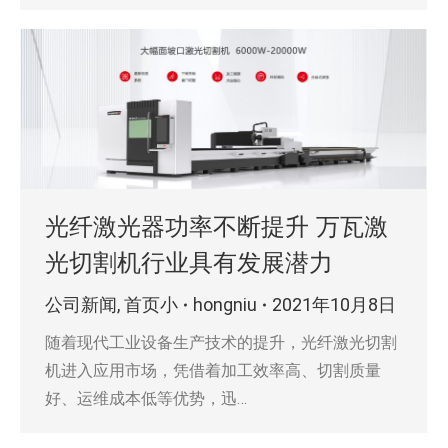
光纤激光器功率不断提升 万瓦激
光切割机行业具有发展潜力
公司新闻
,
首页小
hongniu
2021年10月8日
随着现代工业设备生产技术的提升，光纤激光切割
机进入应用市场，凭借着加工效率高、切割质量
好、运维成本低等优势，迅…