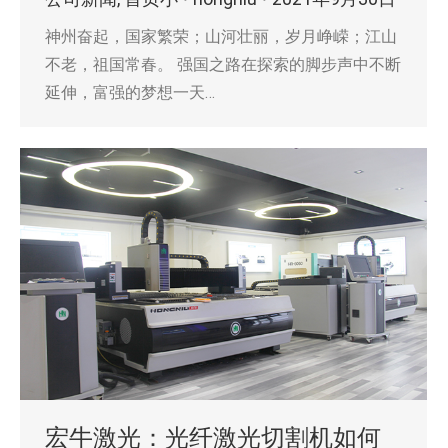
神州奋起，国家繁荣；山河壮丽，岁月峥嵘；江山
不老，祖国常春。 强国之路在探索的脚步声中不断
延伸，富强的梦想一天…
宏牛激光：光纤激光切割机如何