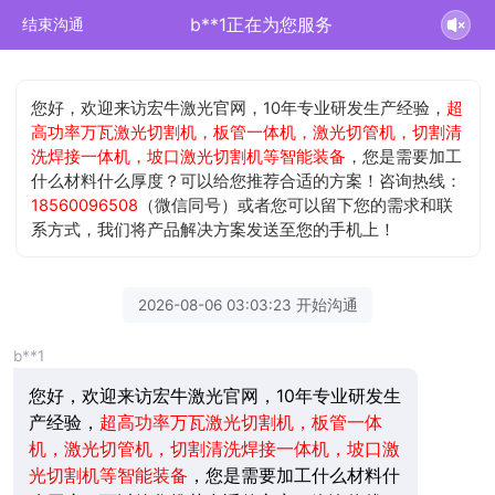
b**1正在为您服务
结束沟通
您好，欢迎来访宏牛激光官网，10年专业研发生产经验，
超
高功率万瓦激光切割机，板管一体机，激光切管机，切割清
洗焊接一体机，坡口激光切割机等智能装备
，您是需要加工
什么材料什么厚度？可以给您推荐合适的方案！咨询热线：
18560096508
（微信同号）或者您可以留下您的需求和联
系方式，我们将产品解决方案发送至您的手机上！
2026-08-06 03:03:23 开始沟通
b**1
您好，欢迎来访宏牛激光官网，10年专业研发生
产经验，
超高功率万瓦激光切割机，板管一体
机，激光切管机，切割清洗焊接一体机，坡口激
光切割机等智能装备
，您是需要加工什么材料什