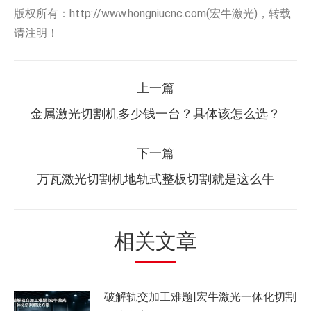
版权所有：http://www.hongniucnc.com(宏牛激光)，转载
请注明！
文
上一篇
章
上
金属激光切割机多少钱一台？具体该怎么选？
一
导
篇：
下一篇
航
下
万瓦激光切割机地轨式整板切割就是这么牛
一
篇：
相关文章
破解轨交加工难题|宏牛激光一体化切割