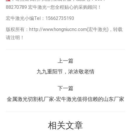
88270789 宏牛激光—您全程贴心的采购顾问！
宏牛激光小编Tel：15662735193
版权所有：http://www.hongniucnc.com(宏牛激光)，转载
请注明！
文
上一篇
章
上
九九重阳节，浓浓敬老情
一
导
篇：
下一篇
航
下
金属激光切割机厂家-宏牛激光值得信赖的山东厂家
一
篇：
相关文章