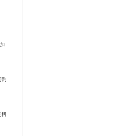
加
切割
光切