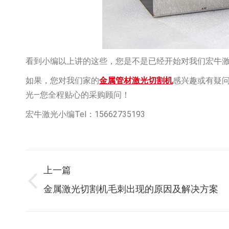
看到小编以上讲的这些，您是不是已经开始对我们宏牛
如果，您对我们家的
金属管材激光切割机
感兴趣或有疑问，
光—您全程贴心的采购顾问！
宏牛激光小编Tel：15662735193
文
上一篇
上
金属激光切割机毛刺出现的原因及解决方案
章
一
篇：