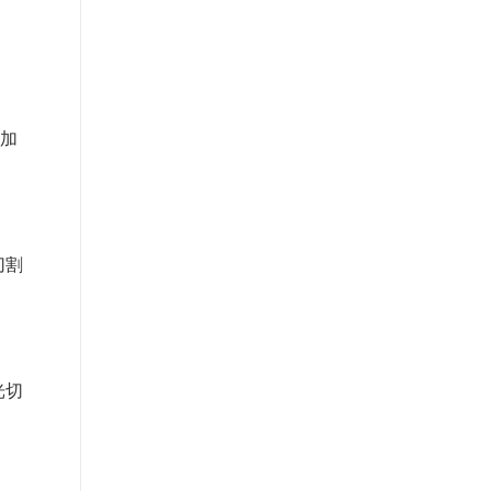
加
切割
光切