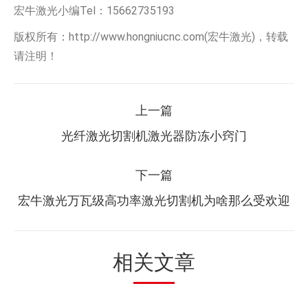
宏牛激光小编Tel：15662735193
版权所有：http://www.hongniucnc.com(宏牛激光)，转载
请注明！
文
上一篇
章
上
光纤激光切割机激光器防冻小窍门
一
导
篇：
下一篇
航
下
宏牛激光万瓦级高功率激光切割机为啥那么受欢迎
一
篇：
相关文章