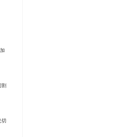
加
切割
光切