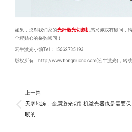
如果，您对我们家的
光纤激光切割机
感兴趣或有疑问，请点
全程贴心的采购顾问！
宏牛激光小编Tel：15662735193
版权所有：http://www.hongniucnc.com(宏牛激光)
文
上一篇
天寒地冻，金属激光切割机激光器也是需要保
上
章
暖的
一
篇：