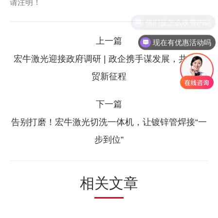
请注明！
文
上一篇
现在有优惠活动吗
章
宏牛激光迎接政府调研 | 政企携手谋发展，共探外
上
导
贸新征程
一
篇：
航
下一篇
告别打磨！宏牛激光切洗一体机，让镀锌管焊接“一
下
步到位”
一
篇：
相关文章