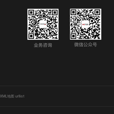
XML地图
urllist