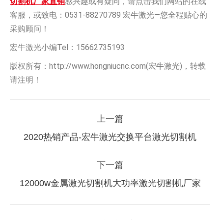
切割机厂家直销
感兴趣或有疑问，请点击我们网站的在线
客服，或致电：0531-88270789 宏牛激光—您全程贴心的
采购顾问！
宏牛激光小编Tel：15662735193
版权所有：http://www.hongniucnc.com(宏牛激光)，转载
请注明！
文
上一篇
章
上
2020热销产品-宏牛激光交换平台激光切割机
一
导
篇：
下一篇
航
下
12000w金属激光切割机大功率激光切割机厂家
一
篇：